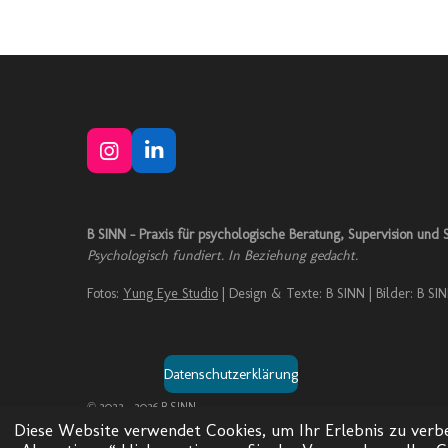
I
L
n
i
s
n
t
k
B SINN – Praxis für psychologische Beratung, Supervision und S
a
e
Psychologisch fundiert. In Beziehung gedacht.
g
d
r
I
Fotos:
Yung Eye Studio
| Design & Texte: B SINN | Bilder: B SIN
a
n
m
Datenschutzerklärung
© 2022 - 2026 B SINN
Diese Website verwendet Cookies, um Ihr Erlebnis zu ver