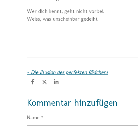
Wer dich kennt, geht nicht vorbei.
Weiss, was unscheinbar gedeiht.
«
Die Illusion des perfekten Rädchens
T
T
T
e
e
e
i
i
i
l
l
l
Kommentar hinzufügen
e
e
e
n
n
n
Name *