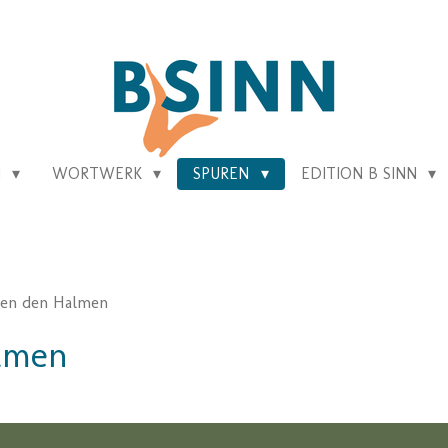
N
WORTWERK
SPUREN
EDITION B SINN
hen den Halmen
almen