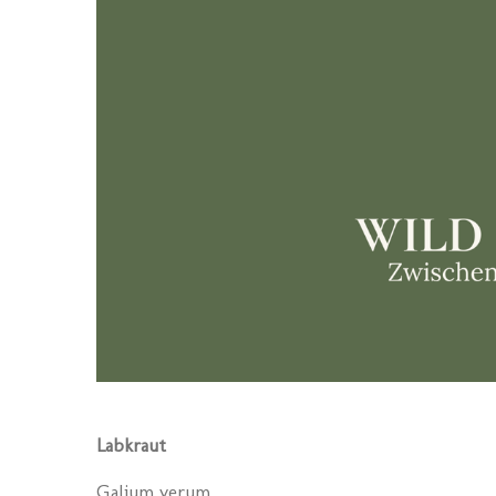
Labkraut
Galium verum