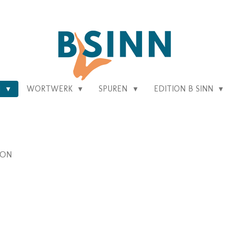
N
WORTWERK
SPUREN
EDITION B SINN
ION