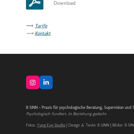
Download
⟶
Tarife
⟶
Kontakt
I
L
n
i
s
n
t
k
B SINN – Praxis für psychologische Beratung, Supervision und S
a
e
Psychologisch fundiert. In Beziehung gedacht.
g
d
r
I
Fotos:
Yung Eye Studio
| Design & Texte: B SINN | Bilder: B SIN
a
n
m