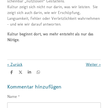
scheinbar „nutzlosen“ Gestaltens.
Kultur zeigt sich nicht nur darin, was wir leisten. Sie
zeigt sich auch darin, wie wir Erschöpfung,
Langsamkeit, Fehler oder Verletzlichkeit wahrnehmen
– und wie wir darauf antworten.
Kultur beginnt dort, wo mehr entsteht als nur das
Nötige.
«
Zurück
Weiter
»
T
T
T
T
e
e
e
e
i
i
i
i
Kommentar hinzufügen
l
l
l
l
e
e
e
e
n
n
n
n
Name *