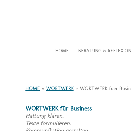
Zum
Hauptinhalt
springen
HOME
BERATUNG & REFLEXIO
HOME
»
WORTWERK
»
WORTWERK fuer Busin
WORTWERK für Business
Haltung klären.
Texte formulieren.
Kommunikation gestalten.