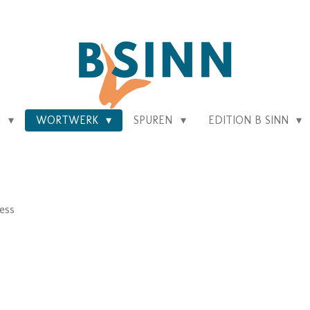
N
WORTWERK
SPUREN
EDITION B SINN
ess