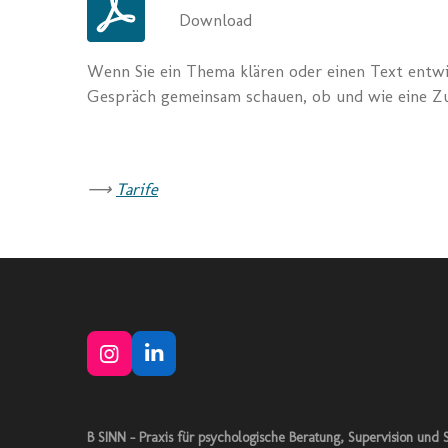
Download
Wenn Sie ein Thema klären oder einen Text entw
Gespräch gemeinsam schauen, ob und wie eine Zu
⟶
Tarife
I
L
n
i
s
n
t
k
B SINN – Praxis für psychologische Beratung, Supervision und S
a
e