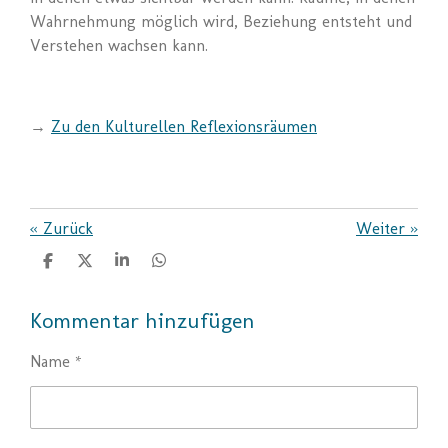
Wahrnehmung möglich wird, Beziehung entsteht und
Verstehen wachsen kann.
→
Zu den Kulturellen Reflexionsräumen
«
Zurück
Weiter
»
T
T
T
T
e
e
e
e
i
i
i
i
Kommentar hinzufügen
l
l
l
l
e
e
e
e
n
n
n
n
Name *