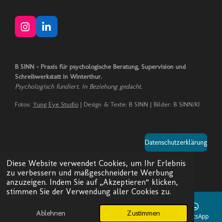
I
L
n
i
s
n
t
k
B SINN – Praxis für psychologische Beratung, Supervision und
a
e
Schreibwerkstatt in Winterthur.
g
d
Psychologisch fundiert. In Beziehung gedacht.
r
I
a
n
Fotos:
Yung Eye Studio
| Design & Texte: B SINN | Bilder: B SINN/KI
m
Datenschutzerklärung
© 2022 - 2026 B SINN
Diese Website verwendet Cookies, um Ihr Erlebnis
Mit Unterstützung von
Webador
zu verbessern und maßgeschneiderte Werbung
anzuzeigen. Indem Sie auf „Akzeptieren“ klicken,
stimmen Sie der Verwendung aller Cookies zu.
Ablehnen
Zustimmen
E-Mail
Telefon
Karte
LinkedIn
WhatsApp