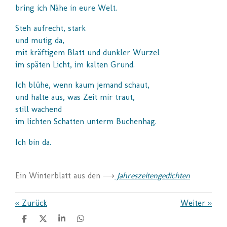
bring ich Nähe in eure Welt.
Steh aufrecht, stark
und mutig da,
mit kräftigem Blatt und dunkler Wurzel
im späten Licht, im kalten Grund.
Ich blühe, wenn kaum jemand schaut,
und halte aus, was Zeit mir traut,
still wachend
im lichten Schatten
unterm Buchenhag.
Ich bin da.
Ein Winterblatt aus den ⟶
Jahreszeitengedichten
«
Zurück
Weiter
»
T
T
T
T