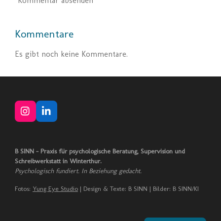
Kommentar absenden
Kommentare
Es gibt noch keine Kommentare.
I
L
n
i
s
n
t
k
B SINN – Praxis für psychologische Beratung, Supervision und
a
e
Schreibwerkstatt in Winterthur.
g
d
Psychologisch fundiert. In Beziehung gedacht.
r
I
a
n
Fotos:
Yung Eye Studio
| Design & Texte: B SINN | Bilder: B SINN/KI
m