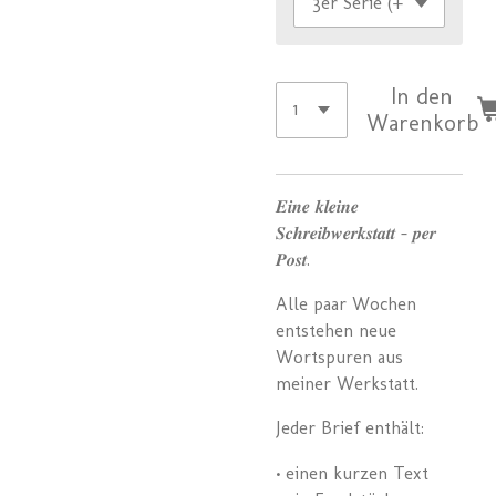
In den
Warenkorb
𝑬𝒊𝒏𝒆 𝒌𝒍𝒆𝒊𝒏𝒆
𝑺𝒄𝒉𝒓𝒆𝒊𝒃𝒘𝒆𝒓𝒌𝒔𝒕𝒂𝒕𝒕 – 𝒑𝒆𝒓
𝑷𝒐𝒔𝒕.
Alle paar Wochen
entstehen neue
Wortspuren aus
meiner Werkstatt.
Jeder Brief enthält:
• einen kurzen Text