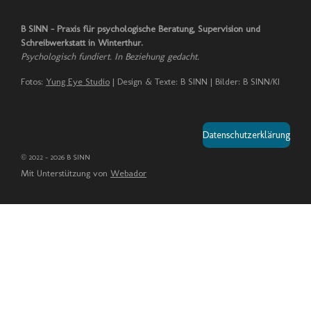
s
n
t
k
B SINN – Praxis für psychologische Beratung, Supervision und
a
e
Schreibwerkstatt in Winterthur.
g
d
Psychologisch fundiert. In Beziehung gedacht.
r
I
a
n
Fotos:
Yung Eye Studio
| Design & Texte: B SINN | Bilder: B SINN/KI
m
Datenschutzerklärung
© 2022 - 2026 B SINN
Mit Unterstützung von
Webador