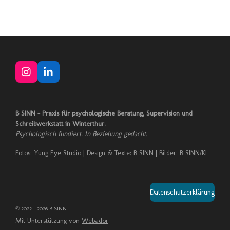
I
L
n
i
s
n
t
k
B SINN – Praxis für psychologische Beratung, Supervision und
a
e
Schreibwerkstatt in Winterthur.
g
d
Psychologisch fundiert. In Beziehung gedacht.
r
I
a
n
Fotos:
Yung Eye Studio
| Design & Texte: B SINN | Bilder: B SINN/KI
m
Datenschutzerklärung
© 2022 - 2026 B SINN
Mit Unterstützung von
Webador